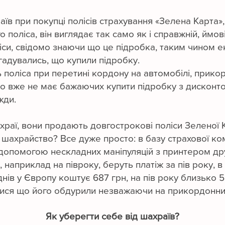
 при покупці полісів страхування «Зелена Карта»,
 поліса, він виглядає так само як і справжній, ймов
поліси, свідомо знаючи що це підробка, таким чином 
огадувались, що купили підробку.
ь поліса при перетині кордону на автомобілі, прик
вно вже не має бажаючих купити підробку з дисконт
жди.
храї, вони продають довгострокові поліси Зеленої 
 шахрайство? Все дуже просто: в базу страхової ком
за допомогою нескладних маніпуляцій з принтером д
, наприклад на півроку, беруть платіж за пів року,
5 днів у Європу коштує 687 грн, на пів року близько
натися що його обдурили незважаючи на прикордонни
Як уберегти себе від шахраїв?