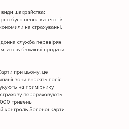
 види шахрайства:
ірно була певна категорія
економили на страхуванні,
ордонна служба перевіряє
ом, а ось бажаючі продати
Карти при цьому, це
панії вони вносять поліс
рукують на примірнику
 в страхову перераховують
 5000 гривень
й контроль Зеленої карти.