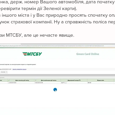
, держ. номер Вашого автомобіля, дата початку та
евірити термін дії Зеленої карти).
шого міста і у Вас природно просять спочатку опла
хунок страхової компанії. Ну а справжність поліса 
и МТСБУ, але це нечасте явище.