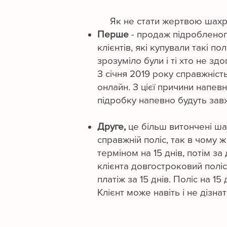
Як не стати жертвою шахраїв
Перше
- продаж підробленого
клієнтів, які купували такі 
зрозуміло були і ті хто не зд
З січня 2019 року справжніст
онлайн. З цієї причини напе
підробку напевно будуть зав
Друге,
це більш витончені ша
справжній поліс,
так в чому ж
терміном на 15 днів, потім 
клієнта довгостроковий поліс
платіж за 15 днів. Поліс на 1
Клієнт може навіть і не діз