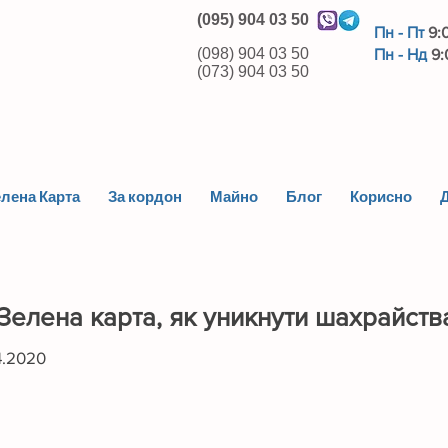
(095) 904 03 50
Пн - Пт
9:
(098) 904 03 50
Пн - Нд
9:
(073) 904 03 50
лена Карта
За кордон
Майно
Блог
Корисно
Д
Зелена карта, як уникнути шахрайств
4.2020