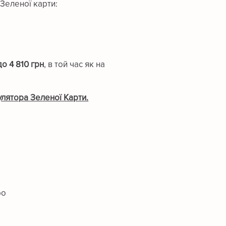
Зеленої карти:
до 4 810 грн
, в той час як на
лятора Зеленої Карти.
ро