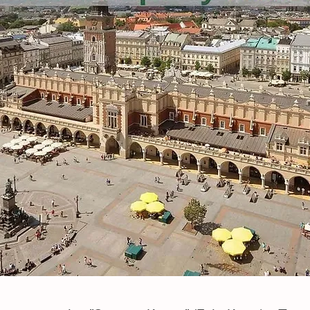
для
о: