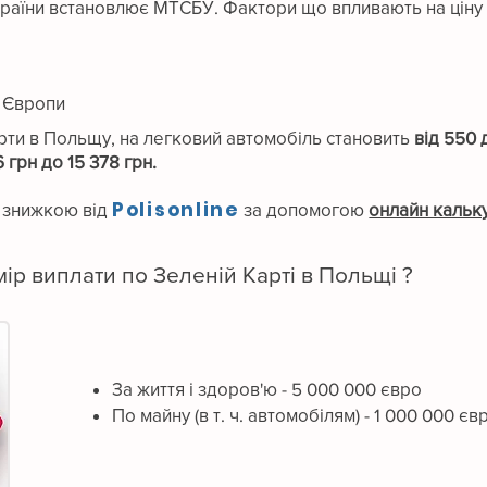
країни встановлює МТСБУ. Фактори що впливають на ціну 
т Європи
ти в Польщу, на легковий автомобіль становить
від 550 
6 грн до 15 378 грн.
Polisonline
і знижкою від
за допомогою
онлайн кальку
р виплати по Зеленій Карті в Польщі ?
За життя і здоров'ю - 5 000 000 євро
По майну (в т. ч. автомобілям) - 1 000 000 єв