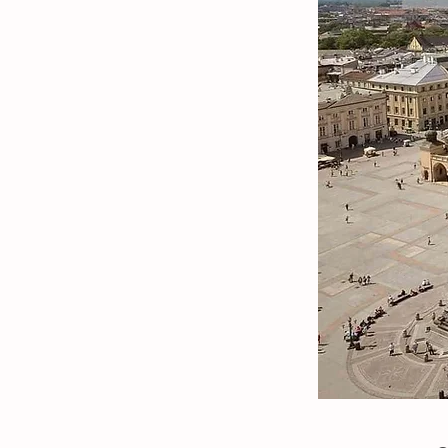
Також в листі ми надішлемо
посилання на сайт Портмоне 
оплати на рахунок СК. Важлив
з метою безпеки оплата
здійснюється на рахунок
страхової компанії. Також Ви
можете оплатити рахунок за
реквізитами в особистому
кабінеті Приват 24 або в касі
банку. Після оплати ми
надішлемо Вам на e-mail
електронний поліс Зеленої
карти