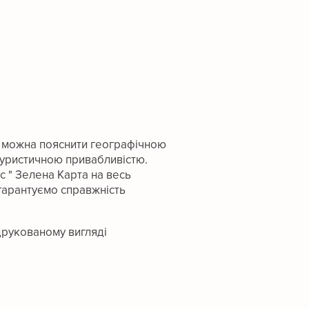
ку можна пояснити географічною
 туристичною привабливістю.
 " Зелена Карта на весь
 гарантуємо справжність
 друкованому вигляді