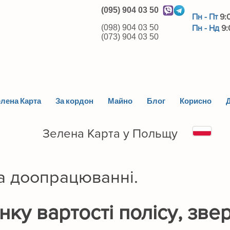
(095) 904 03 50
Пн - Пт
9:
(098) 904 03 50
Пн - Нд
9:
(073) 904 03 50
лена Карта
За кордон
Майно
Блог
Корисно
Д
Зелена Карта у Польщу
а доопрацюванні.
ку вартості полісу, зве