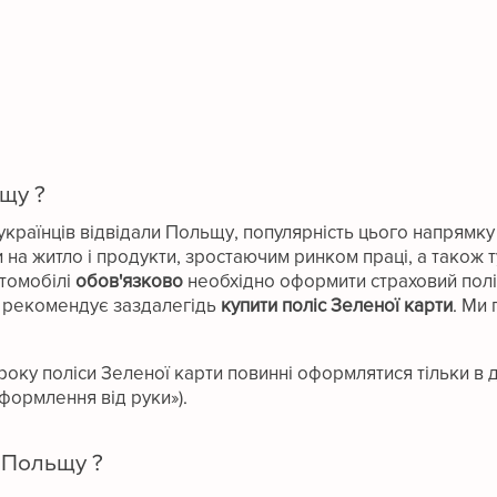
щу ?
 українців відвідали Польщу, популярність цього напрям
 на житло і продукти, зростаючим ринком праці, а також
томобілі
обов'язково
необхідно оформити страховий поліс
рекомендує заздалегідь
купити поліс Зеленої карти
. Ми
9 року поліси Зеленої карти повинні оформлятися тільки в
формлення від руки»).
в Польщу ?