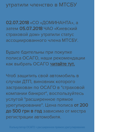
утратили членство в МТСБУ
02.07.2018
«СО «ДОМИНАНТА», а
затем
05.07.2018
ЧАО «Киевский
страховой дом» утратили статус
ассоциированного члена МТСБУ.
Будьте бдительны при покупке
полиса ОСАГО, наши рекомендации
как выбрать ОСАГО
читайте тут.
Чтоб защитить свой автомобиль в
случаи ДТП, виновник которого
застрахован по ОСАГО в "страховой
компании банкрот", воспользуйтесь
услугой "расширенное прямое
урегулирование". Цена полиса
от 200
до 500 грн в год
зависимо от местра
регистрации автомобиля.
Калькулятор ОСАГО + расширенное прямое урегулирование